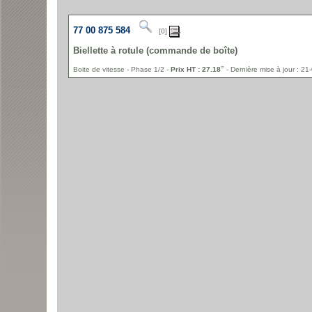
77 00 875 584
[0]
Biellette à rotule (commande de boîte)
=
Boite de vitesse - Phase 1/2 -
Prix HT : 27.18
- Dernière mise à jour : 21