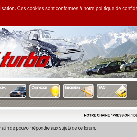
sation. Ces cookies sont conformes à notre politique de confiden
GUIDE
STATS
MENTIONS
ndex
Connexion
Inscription
FAQ
NOTRE CHAINE
/
PRESSION
/
ID
afin de pouvoir répondre aux sujets de ce forum.