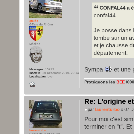
CONFAL44 a éc
confal44
gtclés
GTiste du Rhône
Je bosse dans l
tombe sur un a
et je chausse du
Mécène
département.
Sympa
et une 
Messages:
15223
Inscrit le:
20 Décembre 2010, 20:14
Localisation:
Lyon
Protégeons les
BEE
\000
Re: L'origine e
par
laurenturbo
» 07 D
Pour moi c'est sim
terminer en "t". Et q
laurenturbo
GTiste de la Ht-Savoie