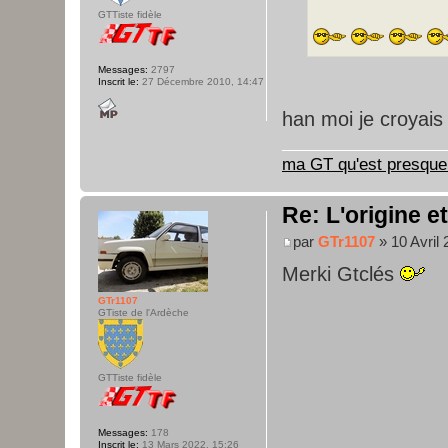
GTTiste fidèle
Messages:
2797
Inscrit le:
27 Décembre 2010, 14:47
han moi je croyai
ma GT qu'est presque 
Re: L'origine e
par
GTr1107
» 10 Avril 
Merki Gtclés
GTr1107
GTiste de l'Ardèche
GTTiste fidèle
Messages:
178
Inscrit le:
13 Mars 2022, 15:26