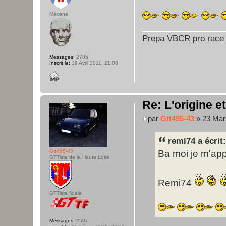
Mécène
Prepa VBCR pro race
Messages:
2705
Inscrit le:
19 Avril 2011, 21:08
Re: L'origine e
par
Gtt495-43
» 23 Mar
remi74 a écrit:
Ba moi je m'appe
Gtt495-43
GTTiste de la Haute Loire
Remi74
GTTiste fidèle
Messages:
2507