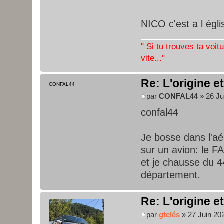
NICO c'est a l égl
" Si tu trouves ta voit
vite..."
Re: L'origine e
CONFAL44
par
CONFAL44
» 26 Ju
confal44
Je bosse dans l'aé
sur un avion: le 
et je chausse du 44
département.
Re: L'origine e
par
gtclés
» 27 Juin 20