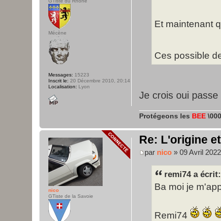
GTiste du Rhône
Et maintenant qu
Mécène
Ces possible d
Messages:
15223
Inscrit le:
20 Décembre 2010, 20:14
Localisation:
Lyon
Je crois oui pass
Protégeons les
BEE
\000
Re: L'origine e
par
nico
» 09 Avril 2022
remi74 a écrit:
Ba moi je m'appe
nico
GTiste de la Savoie
Remi74