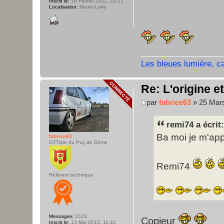
Inscrit le:
16 Février 2011, 20:21
Localisation:
Haute-Loire
Les bleues lumière, c
Re: L'origine e
par
fabrice63
» 25 Mars
remi74 a écrit:
Ba moi je m'appe
fabrice63
GTTiste du Puy de Dôme
Remi74
Référent technique
Messages:
2101
Copieur
Inscrit le:
13 Mai 2015, 11:42