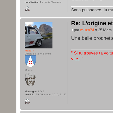
Localisation:
La petite Toscane.
Sans puissance, la maî
Re: L'origine e
par
muzo74
» 25 Mars 
Une belle brochette
muzo74
" Si tu trouves ta voit
GTiste de la Ht-Savoie
vite..."
Mécène
Messages:
9549
Inscrit le:
25 Décembre 2010, 21:42