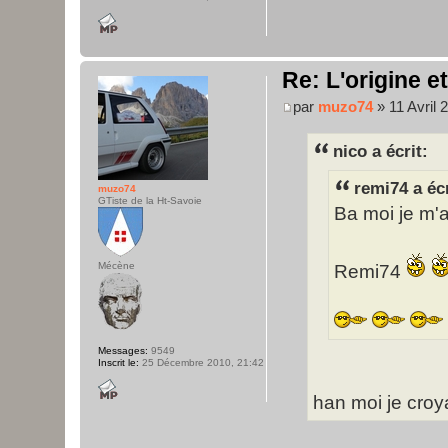
Re: L'origine e
par
muzo74
» 11 Avril 
nico a écrit:
remi74 a écr
muzo74
GTiste de la Ht-Savoie
Ba moi je m'a
Mécène
Remi74
Messages:
9549
Inscrit le:
25 Décembre 2010, 21:42
han moi je croy