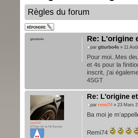
Règles du forum
Publier une
réponse
Re: L'origine 
gtturbo4s
par
gtturbo4s
» 11 Août
Pour moi..Mes deux
et 4s pour la finit
inscrit, j'ai égale
4SGT
Re: L'origine e
par
remi74
» 23 Mars 2
Ba moi je m'appelle
remi74
GTiste de la Ht-Savoie
Remi74