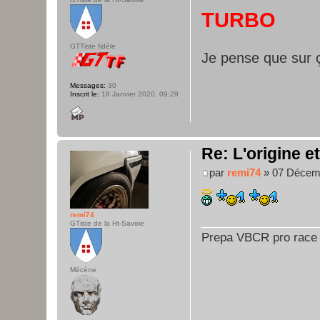
TURBO
GTTiste fidèle
Je pense que sur ç
Messages:
30
Inscrit le:
18 Janvier 2020, 09:29
Re: L'origine e
par
remi74
» 07 Décemb
remi74
GTiste de la Ht-Savoie
Prepa VBCR pro race
Mécène