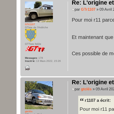
Re: L'origine e
par
GTr1107
» 09 Avril 
Pour moi r11 parce
GTr1107
GTiste de l'Ardèche
Et maintenant que j
GTTiste fidèle
Ces possible de m
Messages:
178
Inscrit le:
13 Mars 2022, 15:26
Re: L'origine e
par
gtclés
» 09 Avril 20
r1107 a écrit:
Pour moi r11 pa
gtclés