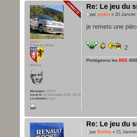
Re: Le jeu du s
par
gtclés
» 20 Janvier
je remets une piè
gtclés
GTiste du Rhône
2
Protégeons les
BEE
\000
Mécène
Messages:
15224
Inscrit le:
20 Décembre 2010, 20:14
Localisation:
Lyon
Re: Le jeu du s
par
Bobby
» 21 Janvier