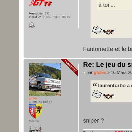
à toi ...
Messages:
331
Inscrit le:
06 Août 2022, 08:15
Fantomette et le b
Re: Le jeu du s
par
gtclés
» 16 Mars 20
laurenturbo a 
gtclés
GTiste du Rhône
sniper ?
Mécène