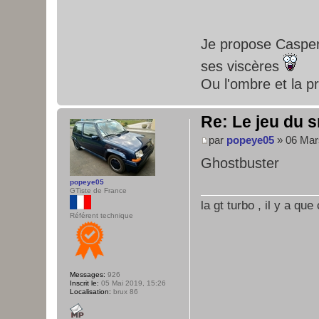
Je propose Caspe
ses viscères
Ou l'ombre et la pr
Re: Le jeu du s
par
popeye05
» 06 Mar
Ghostbuster
popeye05
GTiste de France
la gt turbo , il y a qu
Référent technique
Messages:
926
Inscrit le:
05 Mai 2019, 15:26
Localisation:
brux 86