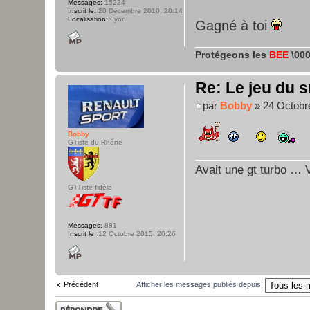
Messages:
15224
Inscrit le:
20 Décembre 2010, 20:14
Localisation:
Lyon
Gagné à toi
Protégeons les
BEE
\000
Re: Le jeu du s
par
Bobby
» 24 Octobr
Bobby
GTiste du Rhône
Avait une gt turbo … V
GTTiste fidèle
Messages:
881
Inscrit le:
12 Octobre 2015, 20:26
Précédent
Afficher les messages publiés depuis:
Publier une