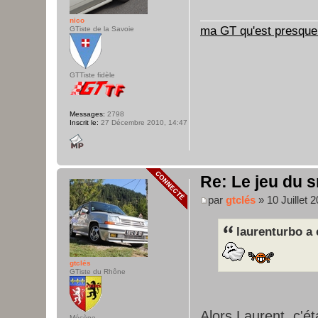
nico
ma GT qu'est presque 
GTiste de la Savoie
GTTiste fidèle
Messages:
2798
Inscrit le:
27 Décembre 2010, 14:47
Re: Le jeu du s
par
gtclés
» 10 Juillet 
laurenturbo a 
gtclés
GTiste du Rhône
Alors Laurent, c'ét
Mécène