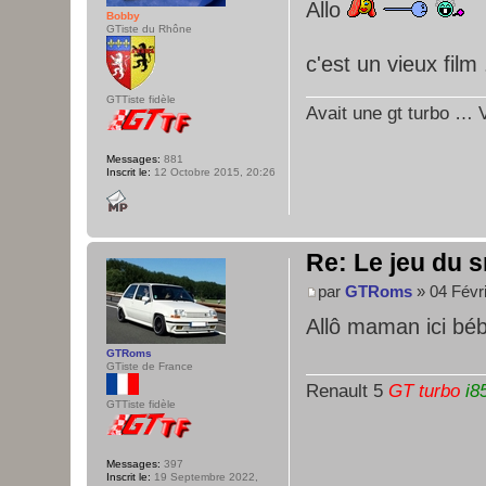
Allo
Bobby
GTiste du Rhône
c'est un vieux film 
GTTiste fidèle
Avait une gt turbo … V
Messages:
881
Inscrit le:
12 Octobre 2015, 20:26
Re: Le jeu du s
par
GTRoms
» 04 Févri
Allô maman ici bé
GTRoms
GTiste de France
Renault 5
GT turbo
i8
GTTiste fidèle
Messages:
397
Inscrit le:
19 Septembre 2022,