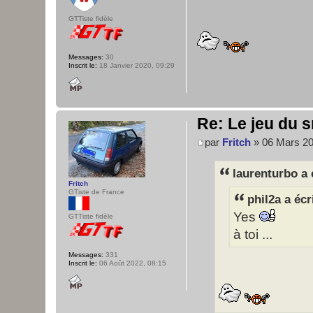
GTTiste fidèle
Messages:
30
Inscrit le:
18 Janvier 2020, 09:29
Re: Le jeu du s
par
Fritch
» 06 Mars 20
laurenturbo a 
Fritch
GTiste de France
phil2a a écr
Yes
GTTiste fidèle
à toi ...
Messages:
331
Inscrit le:
06 Août 2022, 08:15