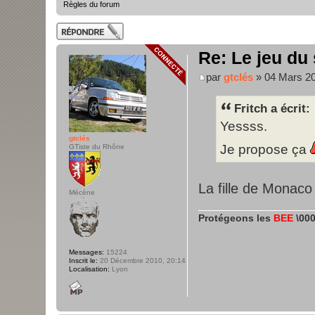
Règles du forum
Publier une
réponse
Re: Le jeu du
par
gtclés
» 04 Mars 20
Fritch a écrit:
Yessss.
gtclés
Je propose ça
GTiste du Rhône
La fille de Monaco
Mécène
Protégeons les
BEE
\000
Messages:
15224
Inscrit le:
20 Décembre 2010, 20:14
Localisation:
Lyon