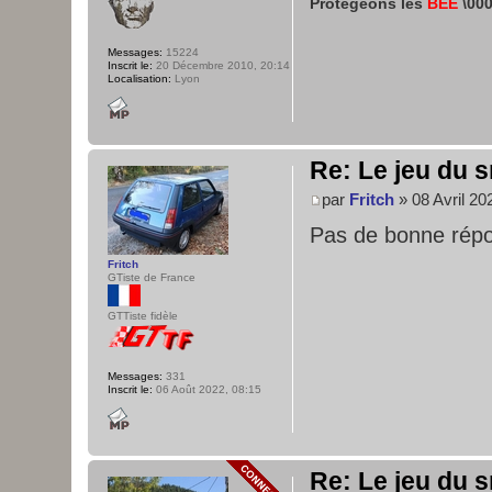
Protégeons les
BEE
\000
Messages:
15224
Inscrit le:
20 Décembre 2010, 20:14
Localisation:
Lyon
Re: Le jeu du s
par
Fritch
» 08 Avril 20
Pas de bonne répo
Fritch
GTiste de France
GTTiste fidèle
Messages:
331
Inscrit le:
06 Août 2022, 08:15
Re: Le jeu du s