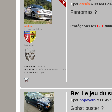
par
gtclés
» 08 Avril 20
Fantomas ?
Protégeons les
BEE
\000
gtclés
GTiste du Rhône
Mécène
Messages:
15224
Inscrit le:
20 Décembre 2010, 20:14
Localisation:
Lyon
Re: Le jeu du s
par
popeye05
» 08 Avri
Gohst buster ?