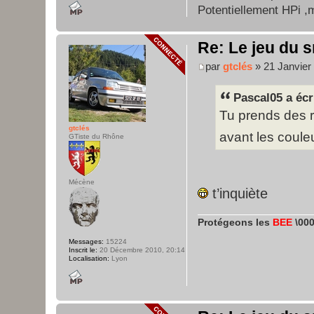
Potentiellement HPi ,m
Re: Le jeu du s
par
gtclés
» 21 Janvier
Pascal05 a écr
Tu prends des r
gtclés
avant les coule
GTiste du Rhône
Mécène
t’inquiète
Protégeons les
BEE
\000
Messages:
15224
Inscrit le:
20 Décembre 2010, 20:14
Localisation:
Lyon