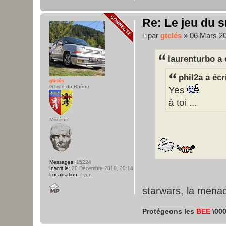
Re: Le jeu du s
par
gtclés
» 06 Mars 20
laurenturbo a 
phil2a a écr
gtclés
GTiste du Rhône
Yes
à toi ...
Mécène
Messages:
15224
Inscrit le:
20 Décembre 2010, 20:14
Localisation:
Lyon
starwars, la mena
Protégeons les
BEE
\000