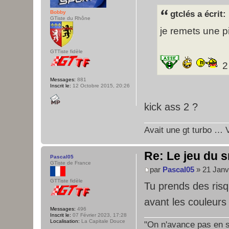
Bobby
gtclés a écrit:
GTiste du Rhône
je remets une 
GTTiste fidèle
2
Messages:
881
Inscrit le:
12 Octobre 2015, 20:26
kick ass 2 ?
Avait une gt turbo … V
Re: Le jeu du s
Pascal05
GTiste de France
par
Pascal05
» 21 Janv
GTTiste fidèle
Tu prends des risq
avant les couleurs
Messages:
496
Inscrit le:
07 Février 2023, 17:28
Localisation:
La Capitale Douce
"On n'avance pas en su