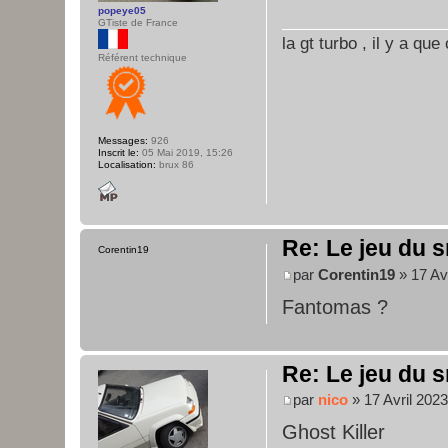
popeye05
GTiste de France
la gt turbo , il y a qu
Référent technique
Messages:
926
Inscrit le:
05 Mai 2019, 15:26
Localisation:
brux 86
Re: Le jeu du s
Corentin19
par
Corentin19
» 17 Avr
Fantomas ?
Re: Le jeu du s
par
nico
» 17 Avril 2023
Ghost Killer