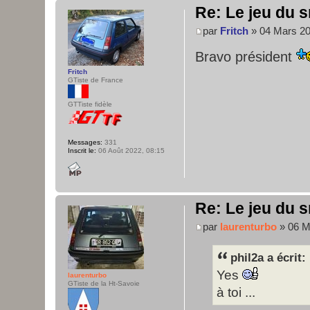
Re: Le jeu du s
par
Fritch
» 04 Mars 20
Bravo président
Fritch
GTiste de France
GTTiste fidèle
Messages:
331
Inscrit le:
06 Août 2022, 08:15
Re: Le jeu du s
par
laurenturbo
» 06 M
phil2a a écrit:
Yes
laurenturbo
GTiste de la Ht-Savoie
à toi ...