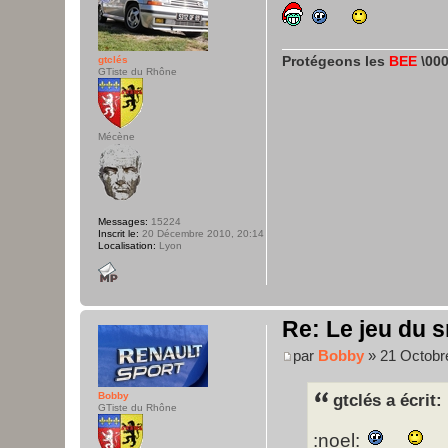
Protégeons les
BEE
\000
gtclés
GTiste du Rhône
Mécène
Messages:
15224
Inscrit le:
20 Décembre 2010, 20:14
Localisation:
Lyon
Re: Le jeu du s
par
Bobby
» 21 Octobr
Bobby
gtclés a écrit:
GTiste du Rhône
:noel: