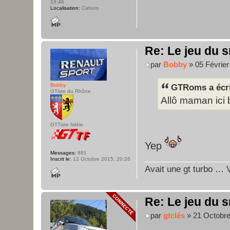
16:46
Localisation:
Cahors
Re: Le jeu du s
par
Bobby
» 05 Février
Bobby
GTRoms a écri
GTiste du Rhône
Allô maman ici
GTTiste fidèle
Yep
Messages:
881
Inscrit le:
12 Octobre 2015, 20:26
Avait une gt turbo … V
Re: Le jeu du s
par
gtclés
» 21 Octobre