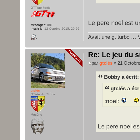
GTTiste fidèle
Le pere noel est u
Messages:
881
Inscrit le:
12 Octobre 2015, 20:26
Avait une gt turbo … V
Re: Le jeu du s
par
gtclés
» 21 Octobre
Bobby a écrit:
gtclés a écr
gtclés
GTiste du Rhône
:noel:
Mécène
Le pere noel es