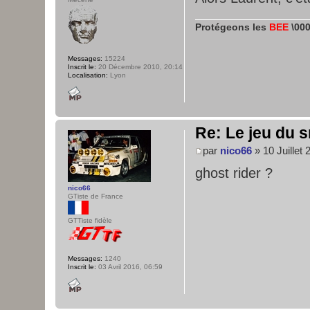
Protégeons les
BEE
\000
Messages:
15224
Inscrit le:
20 Décembre 2010, 20:14
Localisation:
Lyon
Re: Le jeu du s
par
nico66
» 10 Juillet 
ghost rider ?
nico66
GTiste de France
GTTiste fidèle
Messages:
1240
Inscrit le:
03 Avril 2016, 06:59