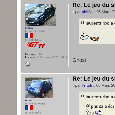
Re: Le jeu du s
par
phil2a
» 06 Mars 20
laurenturbo a 
phil2a
GTiste de France
GTTiste fidèle
Messages:
156
Inscrit le:
13 Décembre 2020, 20:04
Ghost
Re: Le jeu du s
par
Fritch
» 06 Mars 20
laurenturbo a 
Fritch
GTiste de France
phil2a a écr
Yes
GTTiste fidèle