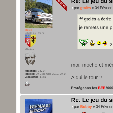
Re: Le jeu du s
par
gtclés
» 04 Février 
gtclés a écrit:
je remets une 
gtclés
GTiste du Rhône
2
Mécène
moi, moche et mé
Messages:
15224
Inscrit le:
20 Décembre 2010, 20:14
A qui le tour ?
Localisation:
Lyon
Protégeons les
BEE
\000
Re: Le jeu du s
par
Bobby
» 04 Février