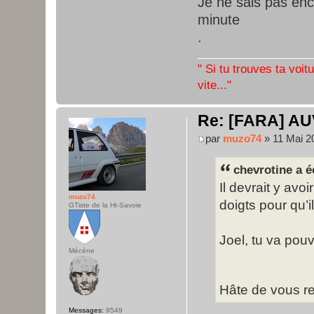
Je ne sais pas enco
minute
.
" Si tu trouves ta voit
vite..."
Re: [FARA] AU
par
muzo74
» 11 Mai 2
chevrotine a éc
Il devrait y avo
muzo74
doigts pour qu’i
GTiste de la Ht-Savoie
Joel, tu va pouv
Mécène
Hâte de vous r
Messages:
9549