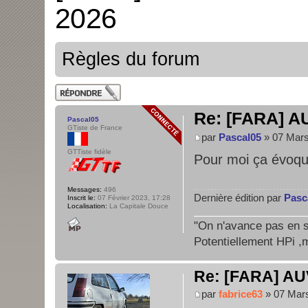
2026
Règles du forum
Publier une
réponse
Re: [FARA] A
Pascal05
GTiste de France
par
Pascal05
» 07 Mars
GTTiste fidèle
Pour moi ça évoqu
Messages:
496
Dernière édition par
Pasc
Inscrit le:
07 Février 2023, 17:28
Localisation:
La Capitale Douce
"On n'avance pas en su
Potentiellement HPi ,m
Re: [FARA] AU
par
fabrice63
» 07 Mars