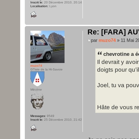
Inscrit le:
20 Décembre 2010, 20:14
Localisation:
Lyon
Re: [FARA] AU
par
muzo74
» 11 Mai 2
chevrotine a éc
Il devrait y avo
muzo74
doigts pour qu’i
GTiste de la Ht-Savoie
Joel, tu va pouv
Mécène
Hâte de vous r
Messages:
9549
Inscrit le:
25 Décembre 2010, 21:42