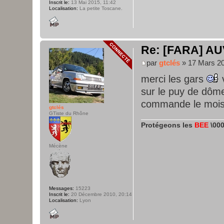
Inscrit le:
13 Mai 2015, 11:42
Localisation:
La petite Toscane.
Re: [FARA] AU
par
gtclés
» 17 Mars 20
merci les gars
v
sur le puy de dô
commande le mois 
gtclés
GTiste du Rhône
Protégeons les
BEE
\000
Mécène
Messages:
15223
Inscrit le:
20 Décembre 2010, 20:14
Localisation:
Lyon