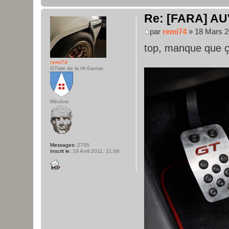
Re: [FARA] AU
par
remi74
» 18 Mars 2
top, manque que 
remi74
GTiste de la Ht-Savoie
Mécène
Messages:
2705
Inscrit le:
19 Avril 2011, 21:08