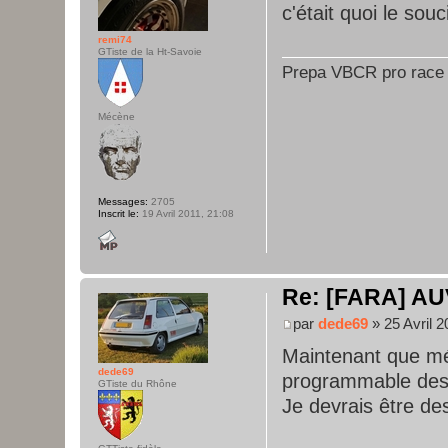
c'était quoi le souc
remi74
GTiste de la Ht-Savoie
Prepa VBCR pro race
Mécène
Messages:
2705
Inscrit le:
19 Avril 2011, 21:08
Re: [FARA] AU
par
dede69
» 25 Avril 2
Maintenant que mé
dede69
programmable des
GTiste du Rhône
Je devrais être de