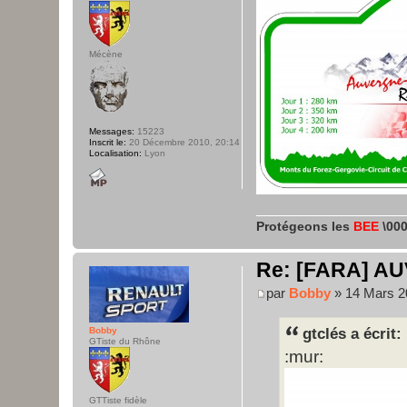
Mécène
Messages:
15223
Inscrit le:
20 Décembre 2010, 20:14
Localisation:
Lyon
Protégeons les
BEE
\000
Re: [FARA] AU
par
Bobby
» 14 Mars 2
Bobby
gtclés a écrit:
GTiste du Rhône
:mur:
GTTiste fidèle