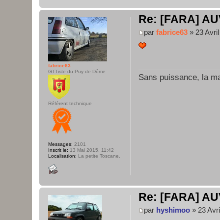
Re: [FARA] AU
par
fabrice63
» 23 Avril
fabrice63
GTTiste du Puy de Dôme
Sans puissance, la maî
Référent technique
Messages:
2101
Inscrit le:
13 Mai 2015, 11:42
Localisation:
La petite Toscane.
Re: [FARA] AU
par
hyshimoo
» 23 Avri