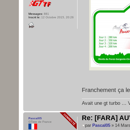
Messages:
881
Inscrit le:
12 Octobre 2015, 20:26
Franchement ça l
Avait une gt turbo … V
Re: [FARA] AU
Pascal05
GTiste de France
par
Pascal05
» 14 Mars