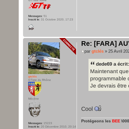
GTTiste fidèle
Messages:
51
Inscrit le:
31 Octobre 2020, 17:23
Re: [FARA] AU
par
gtclés
» 25 Avril 20
dede69 a écrit
Maintenant que 
gtclés
programmable 
GTiste du Rhône
Je devrais être
Mécène
Cool
Protégeons les
BEE
\000
Messages:
15223
Inscrit le:
20 Décembre 2010, 20:14