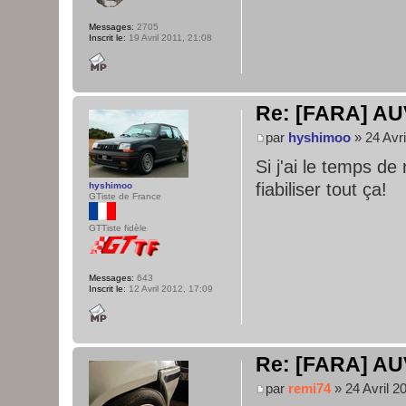
Messages:
2705
Inscrit le:
19 Avril 2011, 21:08
Re: [FARA] AU
par
hyshimoo
» 24 Avri
Si j'ai le temps de
fiabiliser tout ça!
hyshimoo
GTiste de France
GTTiste fidèle
Messages:
643
Inscrit le:
12 Avril 2012, 17:09
Re: [FARA] AU
par
remi74
» 24 Avril 2