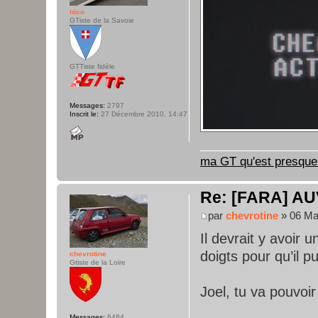
nico
GTiste de la Savoie
GTTiste fidèle
Messages:
2797
Inscrit le:
27 Décembre 2010, 14:47
ma GT qu'est presque 
Re: [FARA] AU
par
chevrotine
» 06 Mai
Il devrait y avoir 
doigts pour qu’il p
chevrotine
Gtiste de la Loire
Joel, tu va pouvoir
Messages:
6484