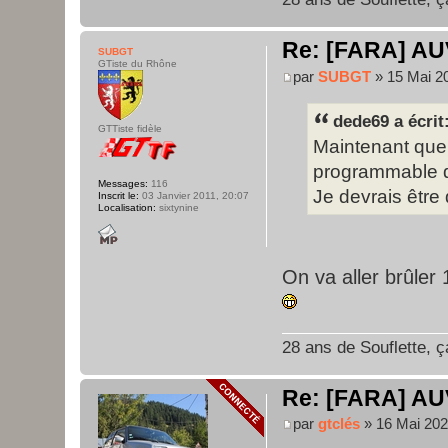
Re: [FARA] AU
SUBGT
GTiste du Rhône
par
SUBGT
» 15 Mai 20
dede69 a écrit
GTTiste fidèle
Maintenant que 
programmable 
Messages:
116
Je devrais être
Inscrit le:
03 Janvier 2011, 20:07
Localisation:
sixtynine
On va aller brûler
28 ans de Souflette, ça
Re: [FARA] AU
par
gtclés
» 16 Mai 202