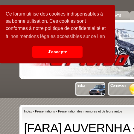
Ce forum utilise des cookies indispensables à
PIECES
GALERIE
GUIDE
STATS
sa bonne utilisation. Ces cookies sont
conformes à notre politique de confidentialité et
à
nos mentions légales accessibles sur ce lien
J'accepte
Index
Connexion
Index
‹
Présentations
‹
Présentation des membres et de leurs autos
[FARA] AUVERNHA -