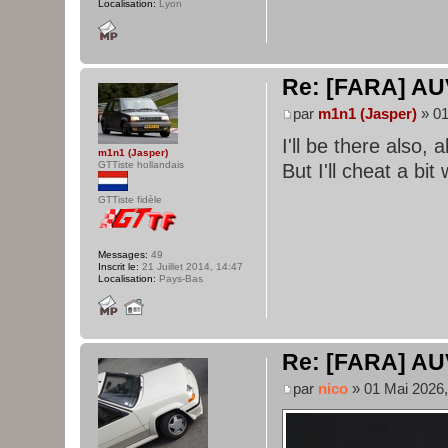
Localisation:
Lyon
Re: [FARA] AU
par
m1n1 (Jasper)
» 01
I'll be there also,
m1n1 (Jasper)
GTTiste hollandais
But I'll cheat a bi
GTTiste fidèle
Messages:
49
Inscrit le:
21 Juillet 2014, 14:47
Localisation:
Pays-Bas
Re: [FARA] AU
par
nico
» 01 Mai 2026,