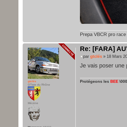
Prepa VBCR pro race
Re: [FARA] AU
par
gtclés
» 18 Mars 20
Je vais poser une 
Protégeons les
BEE
\000
gtclés
GTiste du Rhône
Mécène