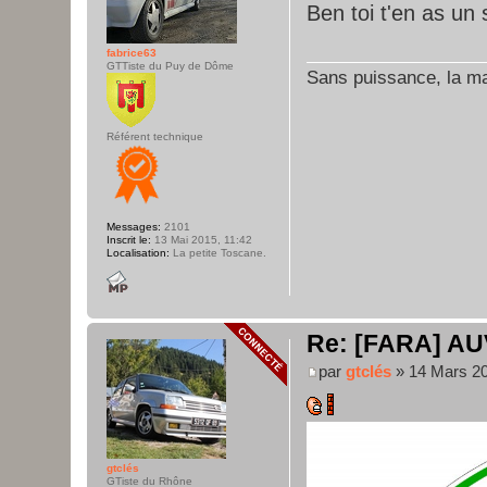
Ben toi t'en as un 
fabrice63
GTTiste du Puy de Dôme
Sans puissance, la maî
Référent technique
Messages:
2101
Inscrit le:
13 Mai 2015, 11:42
Localisation:
La petite Toscane.
Re: [FARA] AU
par
gtclés
» 14 Mars 20
gtclés
GTiste du Rhône