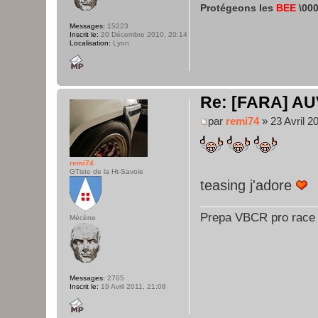
Protégeons les
BEE
\000
Messages:
15223
Inscrit le:
20 Décembre 2010, 20:14
Localisation:
Lyon
Re: [FARA] AU
par
remi74
» 23 Avril 2
remi74
GTiste de la Ht-Savoie
teasing j'adore
Prepa VBCR pro race
Mécène
Messages:
2705
Inscrit le:
19 Avril 2011, 21:08