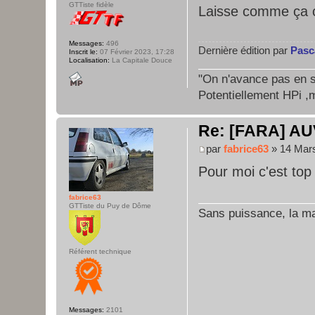
GTTiste fidèle
Laisse comme ça 
Messages:
496
Dernière édition par
Pasc
Inscrit le:
07 Février 2023, 17:28
Localisation:
La Capitale Douce
"On n'avance pas en su
Potentiellement HPi ,m
Re: [FARA] AU
par
fabrice63
» 14 Mars
Pour moi c'est top
fabrice63
GTTiste du Puy de Dôme
Sans puissance, la maî
Référent technique
Messages:
2101