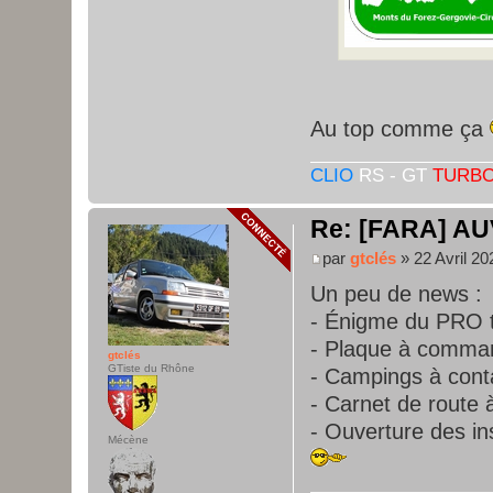
Au top comme ça
CLIO
RS - GT
TURB
Re: [FARA] AU
par
gtclés
» 22 Avril 20
Un peu de news :
- Énigme du PRO 
- Plaque à comma
gtclés
GTiste du Rhône
- Campings à cont
- Carnet de route à
- Ouverture des ins
Mécène