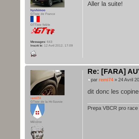
Aller la suite!
hyshimoo
GTiste de France
GTTiste fidèle
Messages:
643
Inscrit le:
12 Avril 2012, 17:09
Re: [FARA] AU
par
remi74
» 24 Avril 2
dit donc les copin
remi74
GTiste de la Ht-Savoie
Prepa VBCR pro race
Mécène