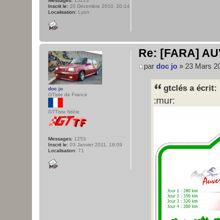
Messages:
15223
Inscrit le:
20 Décembre 2010, 20:14
Localisation:
Lyon
Re: [FARA] AU
par
doc jo
» 23 Mars 20
gtclés a écrit:
doc jo
GTiste de France
:mur:
GTTiste fidèle
Messages:
1253
Inscrit le:
03 Janvier 2011, 18:09
Localisation:
71