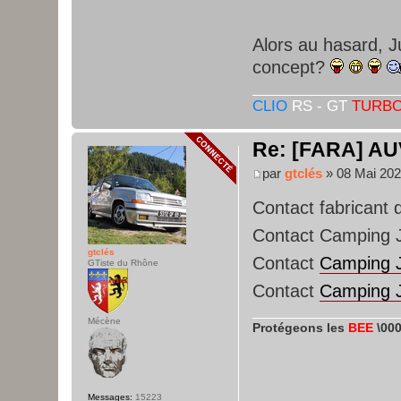
Alors au hasard, Ju
concept?
CLIO
RS - GT
TURB
Re: [FARA] AU
par
gtclés
» 08 Mai 202
Contact fabricant
Contact Camping J
gtclés
Contact
Camping 
GTiste du Rhône
Contact
Camping 
Mécène
Protégeons les
BEE
\000
Messages:
15223