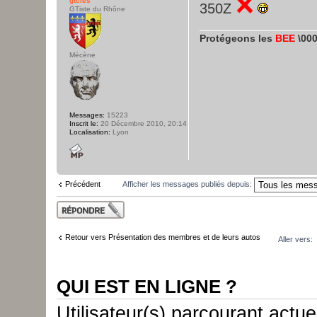
gtclés
350Z
GTiste du Rhône
Protégeons les
BEE
\000
Mécène
Messages:
15223
Inscrit le:
20 Décembre 2010, 20:14
Localisation:
Lyon
Précédent
Afficher les messages publiés depuis:
Publier une
réponse
Retour vers Présentation des membres et de leurs autos
Aller vers:
QUI EST EN LIGNE ?
Utilisateur(s) parcourant actue