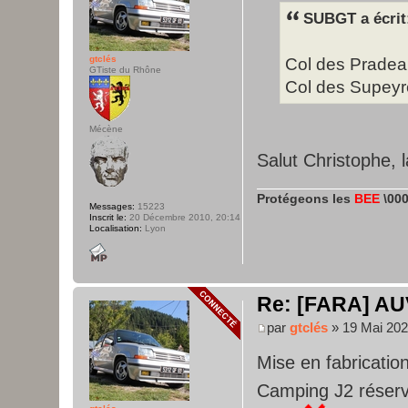
SUBGT a écrit
gtclés
Col des Pradea
GTiste du Rhône
Col des Supeyr
Mécène
Salut Christophe, 
Protégeons les
BEE
\000
Messages:
15223
Inscrit le:
20 Décembre 2010, 20:14
Localisation:
Lyon
Re: [FARA] AU
par
gtclés
» 19 Mai 202
Mise en fabricati
Camping J2 réser