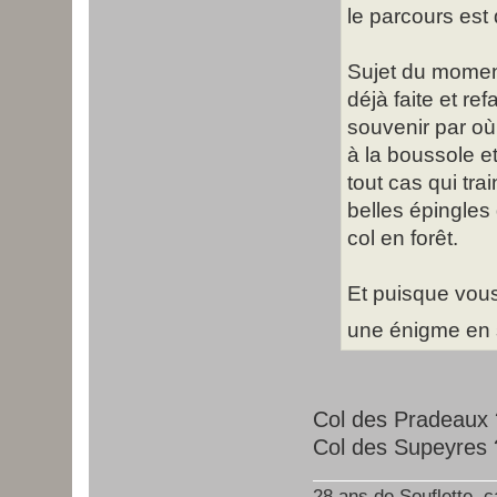
le parcours est 
Sujet du moment
déjà faite et ref
souvenir par o
à la boussole e
tout cas qui tra
belles épingles
col en forêt.
Et puisque vous
une énigme en
Col des Pradeaux 
Col des Supeyres 
28 ans de Souflette, ça