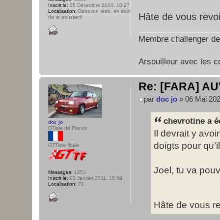
Inscrit le:
25 Décembre 2010, 10:27
Localisation:
Dans ton rétro, en train
Hâte de vous revo
de te pousser!!
Membre challenger de
Arsouilleur avec les c
Re: [FARA] AU
par
doc jo
» 06 Mai 202
chevrotine a éc
doc jo
GTiste de France
Il devrait y avo
doigts pour qu’i
GTTiste fidèle
Joel, tu va pouv
Messages:
1253
Inscrit le:
03 Janvier 2011, 18:09
Localisation:
71
Hâte de vous r