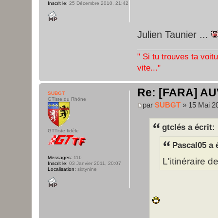
Inscrit le:
25 Décembre 2010, 21:42
Julien Taunier ...
" Si tu trouves ta voit
vite..."
Re: [FARA] AU
SUBGT
GTiste du Rhône
par
SUBGT
» 15 Mai 20
gtclés a écrit:
GTTiste fidèle
Pascal05 a é
Messages:
116
L'itinéraire d
Inscrit le:
03 Janvier 2011, 20:07
Localisation:
sixtynine