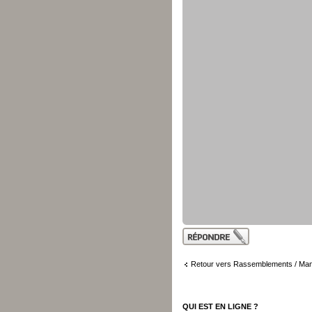
Publier une
réponse
Retour vers Rassemblements / Mani
QUI EST EN LIGNE ?