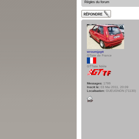
Règles du forum
Publier une
réponse
wroumjpgtt
GTiste de France
GTTiste fidèle
Messages:
1786
Inscrit le:
03 Mai 2011, 20:09
Localisation:
GUEUGNON (71130)