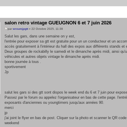
salon retro vintage GUEUGNON 6 et 7 juin 2026
par
wroumjpgtt
» 22 Octobre 2025, 11:38
Salut les gars, dans une semaine on y est,
l'entrée pour exposer sa gtt est gratuite pour un un conducteur et un acc
accès gratuitement à l'intérieur du hall des expos aux différents stands et
Deux groupes de rockabilly le samedi et le dimanche après midi, ainsi qu
véhicules et autres objets vintage le dimanche après midi.
bonne journée à tous .
sportivement
Jp
salut les gars si des gtt sont dispos le week end du 6 et 7 juin pour expos
Passez par le forum ou appelez l'organisateur en bas de cette page. l'entré
exposants d'anciennes ou youngtimers jusqu'aux années 90.
merci
jp
j'ai joint le flyer en bas de post. Cliquer sur la photo et scanner le QR co
weekend