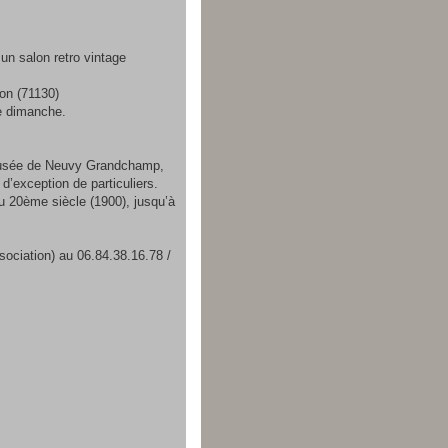
un salon retro vintage
non (71130)
e dimanche.
u musée de Neuvy Grandchamp,
’exception de particuliers.
u 20ème siècle (1900), jusqu’à
ociation) au 06.84.38.16.78 /