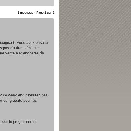
1 message • Page
1
sur
1
ompagnant. Vous avez ensuite
 expos d'autres véhicules.
'une vente aux enchères de
er ce week end n'hesitez pas.
e est gratuite pour les
de pour le programme du