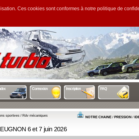
sation. Ces cookies sont conformes à notre politique de confiden
GUIDE
STATS
MENTIONS
ndex
Connexion
Inscription
FAQ
ons sportives / Rdv mécaniques
NOTRE CHAINE
/
PRESSION
/
ID
GUEUGNON 6 et 7 juin 2026