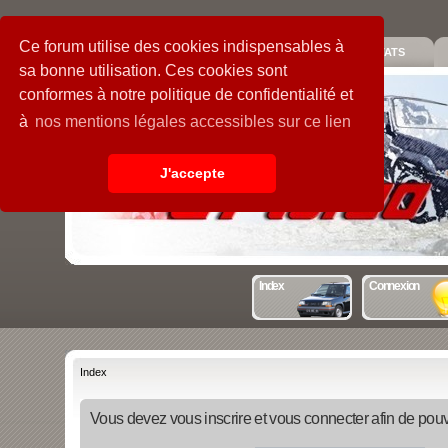
Ce forum utilise des cookies indispensables à
PIECES
GALERIE
GUIDE
STATS
sa bonne utilisation. Ces cookies sont
conformes à notre politique de confidentialité et
à
nos mentions légales accessibles sur ce lien
J'accepte
Index
Connexion
Index
Vous devez vous inscrire et vous connecter afin de pouvo