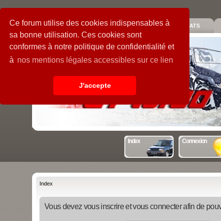
Ce forum utilise des cookies indispensables à
PIECES
GALERIE
GUIDE
STATS
sa bonne utilisation. Ces cookies sont
conformes à notre politique de confidentialité et
à
nos mentions légales accessibles sur ce lien
J'accepte
Index
Connexion
Index
Vous devez vous inscrire et vous connecter afin de pouvo