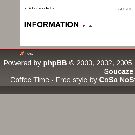
Retour vers Index
Aller vers:
INFORMATION
QUI EST EN LIGNE ?
Utilisateur(s) parcourant actu
Index
16 invité(s)
Powered by
phpBB
© 2000, 2002, 2005,
Soucaze
PERMISSIONS DU FORUM
Coffee Time - Free style by
CoSa NoS
Vous
ne pouvez pas
publier 
Vous
ne pouvez pas
répondre
Vous
ne pouvez pas
éditer v
Vous
ne pouvez pas
supprim
Vous
ne pouvez pas
insérer 