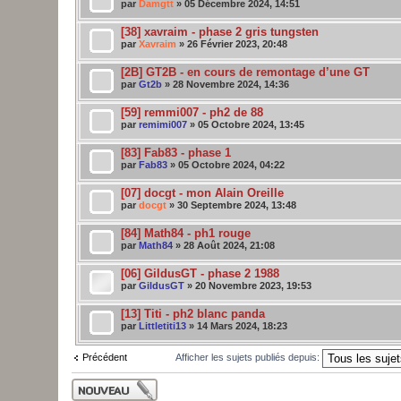
par
Damgtt
» 05 Décembre 2024, 14:51
[38] xavraim - phase 2 gris tungsten
par
Xavraim
» 26 Février 2023, 20:48
[2B] GT2B - en cours de remontage d’une GT
par
Gt2b
» 28 Novembre 2024, 14:36
[59] remmi007 - ph2 de 88
par
remimi007
» 05 Octobre 2024, 13:45
[83] Fab83 - phase 1
par
Fab83
» 05 Octobre 2024, 04:22
[07] docgt - mon Alain Oreille
par
docgt
» 30 Septembre 2024, 13:48
[84] Math84 - ph1 rouge
par
Math84
» 28 Août 2024, 21:08
[06] GildusGT - phase 2 1988
par
GildusGT
» 20 Novembre 2023, 19:53
[13] Titi - ph2 blanc panda
par
Littletiti13
» 14 Mars 2024, 18:23
Précédent
Afficher les sujets publiés depuis:
Publier un nouveau
sujet