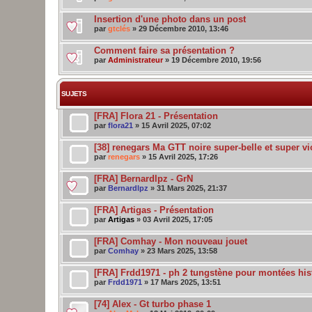
Insertion d'une photo dans un post
par
gtclés
» 29 Décembre 2010, 13:46
Comment faire sa présentation ?
par
Administrateur
» 19 Décembre 2010, 19:56
SUJETS
[FRA] Flora 21 - Présentation
par
flora21
» 15 Avril 2025, 07:02
[38] renegars Ma GTT noire super-belle et super vi
par
renegars
» 15 Avril 2025, 17:26
[FRA] Bernardlpz - GrN
par
Bernardlpz
» 31 Mars 2025, 21:37
[FRA] Artigas - Présentation
par
Artigas
» 03 Avril 2025, 17:05
[FRA] Comhay - Mon nouveau jouet
par
Comhay
» 23 Mars 2025, 13:58
[FRA] Frdd1971 - ph 2 tungstène pour montées his
par
Frdd1971
» 17 Mars 2025, 13:51
[74] Alex - Gt turbo phase 1