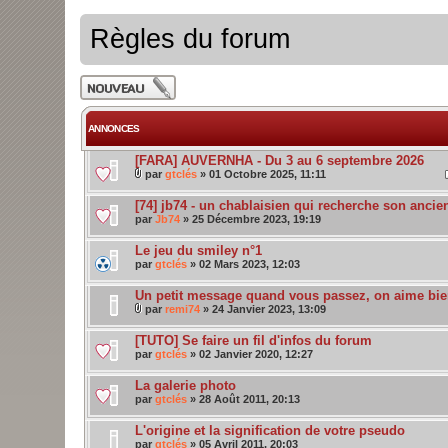
Règles du forum
Publier un nouveau
sujet
ANNONCES
[FARA] AUVERNHA - Du 3 au 6 septembre 2026
par
gtclés
» 01 Octobre 2025, 11:11
[74] jb74 - un chablaisien qui recherche son ancie
par
Jb74
» 25 Décembre 2023, 19:19
Le jeu du smiley n°1
par
gtclés
» 02 Mars 2023, 12:03
Un petit message quand vous passez, on aime bi
par
remi74
» 24 Janvier 2023, 13:09
[TUTO] Se faire un fil d'infos du forum
par
gtclés
» 02 Janvier 2020, 12:27
La galerie photo
par
gtclés
» 28 Août 2011, 20:13
L'origine et la signification de votre pseudo
par
gtclés
» 05 Avril 2011, 20:03