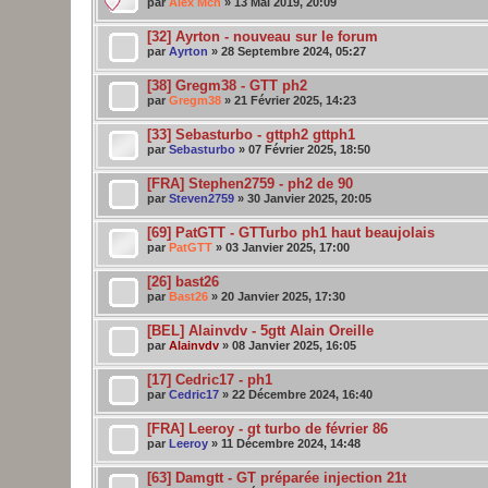
par
Alex Mch
» 13 Mai 2019, 20:09
[32] Ayrton - nouveau sur le forum
par
Ayrton
» 28 Septembre 2024, 05:27
[38] Gregm38 - GTT ph2
par
Gregm38
» 21 Février 2025, 14:23
[33] Sebasturbo - gttph2 gttph1
par
Sebasturbo
» 07 Février 2025, 18:50
[FRA] Stephen2759 - ph2 de 90
par
Steven2759
» 30 Janvier 2025, 20:05
[69] PatGTT - GTTurbo ph1 haut beaujolais
par
PatGTT
» 03 Janvier 2025, 17:00
[26] bast26
par
Bast26
» 20 Janvier 2025, 17:30
[BEL] Alainvdv - 5gtt Alain Oreille
par
Alainvdv
» 08 Janvier 2025, 16:05
[17] Cedric17 - ph1
par
Cedric17
» 22 Décembre 2024, 16:40
[FRA] Leeroy - gt turbo de février 86
par
Leeroy
» 11 Décembre 2024, 14:48
[63] Damgtt - GT préparée injection 21t