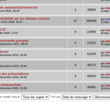
24 Juin
de vente/achat/recherche
par
Adm
1
30695
vril 2011, 20:30
21 Mai 
isibilité sur les réseaux sociaux
par
we
27
389599
 Août 2020, 15:07
13 Mai 
DELE"
par
Adm
0
22999
ai 2020, 17:57
20 Mai 
 commande groupée
par
Adm
0
27832
Septembre 2017, 08:24
16 Sep
 forum
par
Adm
0
52239
Décembre 2010, 19:43
19 Déc
r
par
Adm
0
46173
Décembre 2010, 19:40
19 Déc
n des présentations
par
Adm
0
58450
Décembre 2010, 19:40
19 Déc
 ventes/achats
par
Adm
0
48982
Décembre 2010, 19:38
19 Déc
ets publiés depuis:
Trier par