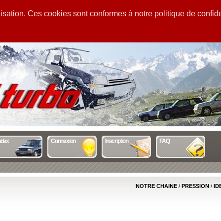
sation. Ces cookies sont conformes à notre politique de confiden
GUIDE
STATS
MENTIONS
ndex
Connexion
Inscription
FAQ
NOTRE CHAINE
/
PRESSION
/
ID