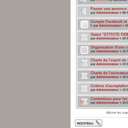
Passer une annonce 
par
Administrateur
» 08 A
Compte Facebook et v
par
Administrateur
» 16
Statut "GTTISTE FI
par
Administrateur
» 20 M
Organisation d'une
par
Administrateur
» 16 
Charte de l'esprit du
par
Administrateur
» 19 
Charte de l'animateu
par
Administrateur
» 19 
Critères d'acceptatio
par
Administrateur
» 19 
Contentieux pour les
par
Administrateur
» 19 
Afficher les suj
Publier un nouveau
sujet