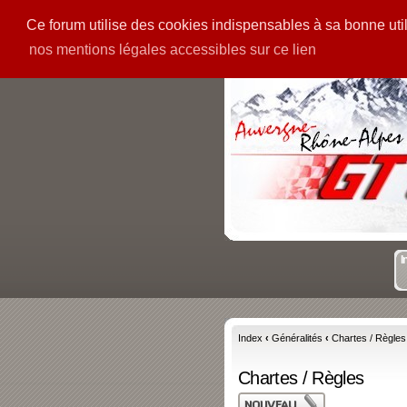
Ce forum utilise des cookies indispensables à sa bonne utili
PIECES
GALERIE
nos mentions légales accessibles sur ce lien
I
Index
‹
Généralités
‹
Chartes / Règles
Chartes / Règles
Publier un nouveau