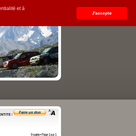
tialité et à
J'accepte
ENTITE
/
9 sujets • Page
1
sur
1