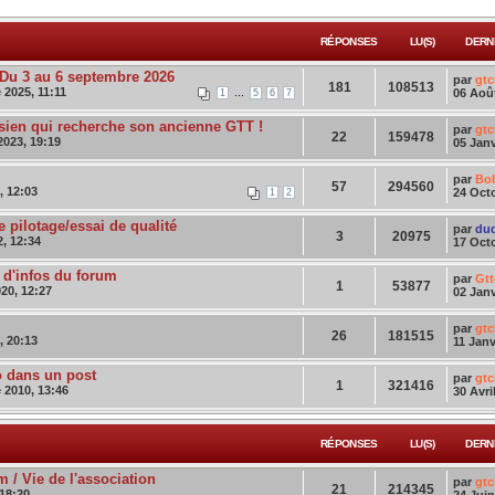
RÉPONSES
LU(S)
DERN
u 3 au 6 septembre 2026
par
gtc
181
108513
 2025, 11:11
...
06 Août
1
5
6
7
aisien qui recherche son ancienne GTT !
par
gtc
22
159478
023, 19:19
05 Janv
par
Bo
57
294560
, 12:03
24 Octo
1
2
 pilotage/essai de qualité
par
du
3
20975
, 12:34
17 Octo
l d'infos du forum
par
Gtt
1
53877
20, 12:27
02 Janv
par
gtc
26
181515
, 20:13
11 Janv
o dans un post
par
gtc
1
321416
2010, 13:46
30 Avri
RÉPONSES
LU(S)
DERN
 / Vie de l'association
par
gtc
21
214345
 18:20