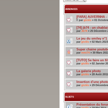
sujet
ANNONCES
[FARA] AUVERNHA - D
par
gtclés
» 01 Octobre
[74] jb74 - un chabl
par
Jb74
» 25 Décembre 2
Le jeu du smiley n°1
par
gtclés
» 02 Mars 2023
Super chaine youtube
par
remi74
» 30 Mars 2022
[TUTO] Se faire un fi
par
gtclés
» 02 Janvier 20
La galerie photo
par
gtclés
» 28 Août 2011
Insertion d'une phot
par
gtclés
» 29 Décembre 
SUJETS
Présentation du forum
par
gtclés
» 19 Mai 2014,