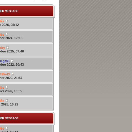
IER MESSAGE
lés
 2026, 05:12
lés
ier 2024, 17:15
bby
bre 2025, 07:40
degt85
bre 2022, 20:43
495-43
ier 2020, 21:57
lés
ier 2026, 10:55
lés
l 2025, 16:29
IER MESSAGE
lés