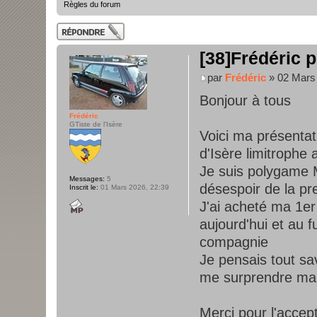
Règles du forum
Publier une
réponse
[38]Frédéric p
par
Frédéric
» 02 Mars 
Bonjour à tous
Frédéric
GTiste de l'Isère
Voici ma présentati
d'Isère limitrophe
Je suis polygame 
Messages:
5
désespoir de la pr
Inscrit le:
01 Mars 2026, 22:39
J'ai acheté ma 1er 
aujourd'hui et au f
compagnie
Je pensais tout sav
me surprendre mais
Merci pour l'accept