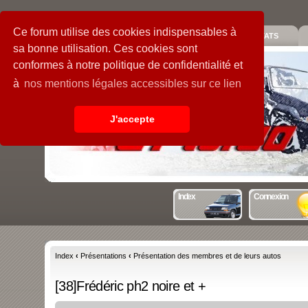
Ce forum utilise des cookies indispensables à
PIECES
GALERIE
GUIDE
STATS
sa bonne utilisation. Ces cookies sont
conformes à notre politique de confidentialité et
à
nos mentions légales accessibles sur ce lien
J'accepte
Index
Connexion
Index
‹
Présentations
‹
Présentation des membres et de leurs autos
[38]Frédéric ph2 noire et +