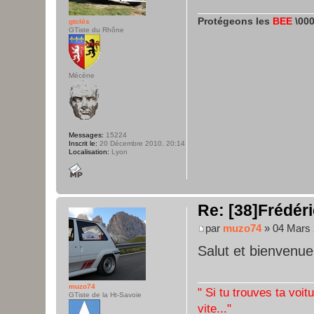
Protégeons les
BEE
\000
gtclés
GTiste du Rhône
Mécène
Messages:
15224
Inscrit le:
20 Décembre 2010, 20:14
Localisation:
Lyon
Re: [38]Frédéri
par
muzo74
» 04 Mars 
Salut et bienvenue
muzo74
" Si tu trouves ta voit
GTiste de la Ht-Savoie
vite..."