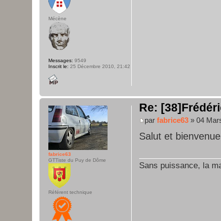
Mécène
Messages:
9549
Inscrit le:
25 Décembre 2010, 21:42
Re: [38]Frédéri
par
fabrice63
» 04 Mars
Salut et bienvenue
fabrice63
GTTiste du Puy de Dôme
Sans puissance, la maî
Référent technique