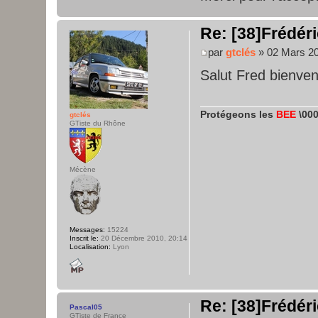
Re: [38]Frédéri
par
gtclés
» 02 Mars 20
Salut Fred bienven
Protégeons les
BEE
\000
gtclés
GTiste du Rhône
Mécène
Messages:
15224
Inscrit le:
20 Décembre 2010, 20:14
Localisation:
Lyon
Re: [38]Frédéri
Pascal05
GTiste de France