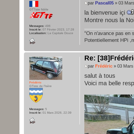
par
Pascal05
» 03 Mars
GTTiste fidèle
la bienvenue içi
Montre nous la N
Messages:
496
Inscrit le:
07 Février 2023, 17:28
"On n'avance pas en su
Localisation:
La Capitale Douce
Potentiellement HPi ,m
Re: [38]Frédéri
par
Frédéric
» 03 Mars 
salut à tous
Voici ma belle res
Frédéric
GTiste de l'Isère
Messages:
5
Inscrit le:
01 Mars 2026, 22:39