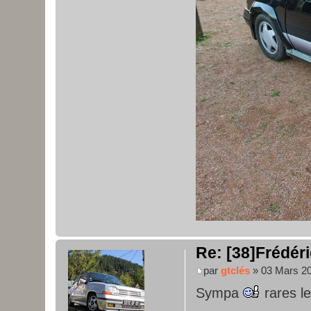
Re: [38]Frédéri
par
gtclés
» 03 Mars 20
Sympa
rares l