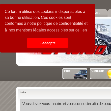
Ce forum utilise des cookies indispensables à
PIECES
GALERIE
GUIDE
STATS
sa bonne utilisation. Ces cookies sont
conformes à notre politique de confidentialité et
à
nos mentions légales accessibles sur ce lien
J'accepte
Index
Connexion
Index
Vous devez vous inscrire et vous connecter afin de pouvo