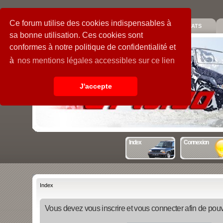
Ce forum utilise des cookies indispensables à
PIECES
GALERIE
GUIDE
STATS
sa bonne utilisation. Ces cookies sont
conformes à notre politique de confidentialité et
à
nos mentions légales accessibles sur ce lien
J'accepte
Index
Connexion
Index
Vous devez vous inscrire et vous connecter afin de pouvo