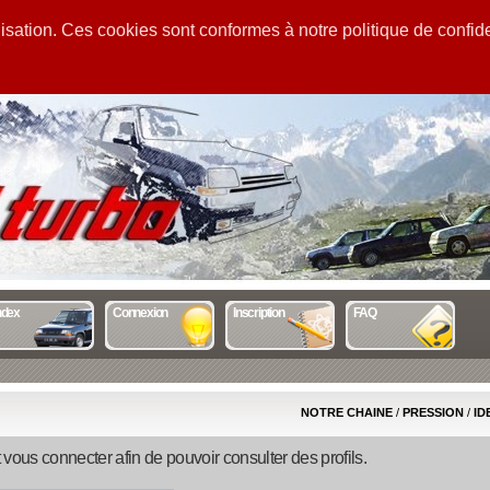
sation. Ces cookies sont conformes à notre politique de confiden
GUIDE
STATS
MENTIONS
ndex
Connexion
Inscription
FAQ
NOTRE CHAINE
/
PRESSION
/
ID
 vous connecter afin de pouvoir consulter des profils.