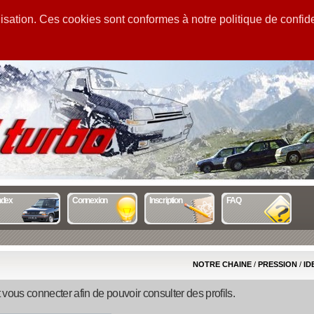
sation. Ces cookies sont conformes à notre politique de confiden
GUIDE
STATS
MENTIONS
ndex
Connexion
Inscription
FAQ
NOTRE CHAINE
/
PRESSION
/
ID
 vous connecter afin de pouvoir consulter des profils.