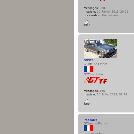
Messages:
2507
Inscrit le:
16 Février 2011, 20:21
Localisation:
Haute-Loire
DBS28
GTiste de France
GTTiste fidèle
Messages:
156
Inscrit le:
30 Juillet 2022, 07:48
Pascal05
GTiste de France
GTTiste fidèle