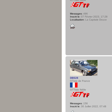
Messages:
496
Inscrit le:
07 Février 2023, 17:28
Localisation:
La Capitale Douce
DBS28
GTiste de France
GTTiste fidèle
Messages:
156
Inscrit le:
30 Juillet 2022, 07:48