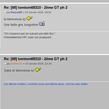
Re: [68] tomtom68310 - 2ème GT ph 2
par
Pascal05
» 03 Janvier 2026, 18:52
la bienvenue içi
Une belle gris tungstène
"On n'avance pas en suivant une idée fixe."
Potentiellement HPi ,mais non pratiquant.
Re: [68] tomtom68310 - 2ème GT ph 2
par
Gtt495-43
» 13 Janvier 2026, 22:24
Salut et bienvenue ici
Les bleues lumière, cachées sous une bâche grise, sont les plus belles