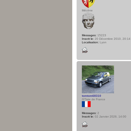
Mécène
Messages:
15223
Inscrit le:
20 Décembre 2010, 20:14
Localisation:
Lyon
tomtom68310
GTiste de France
Messages:
2
Inscrit le:
02 Janvier 2026, 14:00