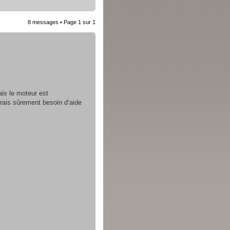
8 messages • Page
1
sur
1
ais le moteur est
rais sûrement besoin d‘aide