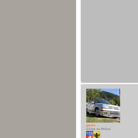
gtclés
GTiste du Rhône