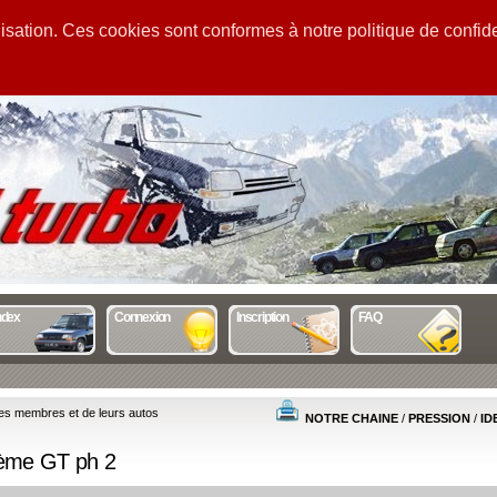
sation. Ces cookies sont conformes à notre politique de confiden
GUIDE
STATS
MENTIONS
ndex
Connexion
Inscription
FAQ
es membres et de leurs autos
NOTRE CHAINE
/
PRESSION
/
ID
2ème GT ph 2