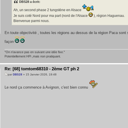
DBS28 a écrit:
Ah, un second phase 2 tungstène en Alsace
Je suis coté Nord pour ma part (nord de l'Alsace
), région Haguenau.
Bienvenue parmi nous.
En toute objectivité , toutes les régions au dessus de la région Paca sont 
façon
"On n'avance pas en suivant une idée fixe."
Potentiellement HPi ,mais non pratiquant.
Re: [68] tomtom68310 - 2ème GT ph 2
par
DBS28
» 15 Janvier 2026, 19:48
Le nord ça commence à Avignon, c'est bien connu