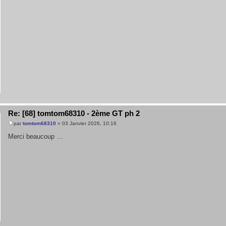
Re: [68] tomtom68310 - 2ème GT ph 2
par
tomtom68310
» 03 Janvier 2026, 10:16
Merci beaucoup …