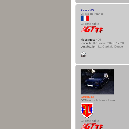
Pascal05
GTiste de France
GTTiste fidèle
Messages:
496
Inscrit le:
07 Février 2023, 17:28
Localisation:
La Capitale Douce
Gtt495-43
GTTiste de la Haute Loire
GTTiste fidèle