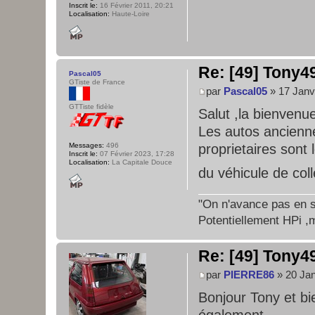
Inscrit le:
16 Février 2011, 20:21
Localisation:
Haute-Loire
Re: [49] Tony49
Pascal05
GTiste de France
par
Pascal05
» 17 Janv
GTTiste fidèle
Salut ,la bienvenue
Les autos ancienne
proprietaires sont
Messages:
496
Inscrit le:
07 Février 2023, 17:28
Localisation:
La Capitale Douce
du véhicule de col
"On n'avance pas en su
Potentiellement HPi ,m
Re: [49] Tony49
par
PIERRE86
» 20 Jan
Bonjour Tony et bi
également