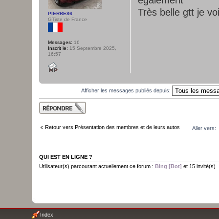
Très belle gtt je 
PIERRE86
GTiste de France
Messages:
16
Inscrit le:
15 Septembre 2025,
16:57
Afficher les messages publiés depuis:
Publier une
réponse
Retour vers Présentation des membres et de leurs autos
Aller vers:
QUI EST EN LIGNE ?
Utilisateur(s) parcourant actuellement ce forum :
Bing [Bot]
et 15 invité(s)
Index