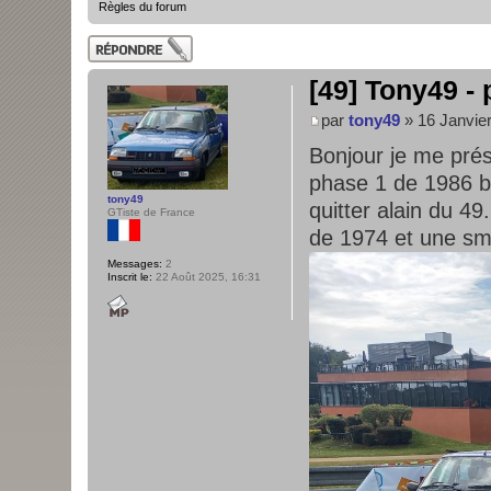
Règles du forum
Publier une
réponse
[49] Tony49 -
par
tony49
» 16 Janvier
Bonjour je me prés
phase 1 de 1986 b
tony49
quitter alain du 4
GTiste de France
de 1974 et une smi
Messages:
2
Inscrit le:
22 Août 2025, 16:31