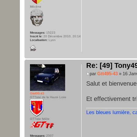
Mécène
Messages:
15223
Inscrit le:
20 Décembre 2010, 20:14
Localisation:
Lyon
Re: [49] Tony49
par
Gtt495-43
» 16 Janv
Salut et bienvenue
Gtt495-43
Et effectivement t
GTTiste de la Haute Loire
Les bleues lumière, c
GTTiste fidèle
Messages:
2507