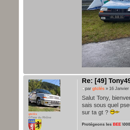
Re: [49] Tony49
par
gtclés
» 16 Janvier
Salut Tony, bienv
sais sous quel pseu
sur ta gt ?
gtclés
GTiste du Rhône
Protégeons les
BEE
\000